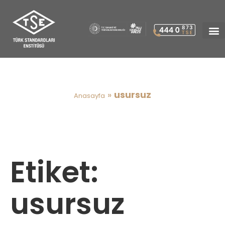
usursuz
»
usursuz
Anasayfa
Etiket:
usursuz