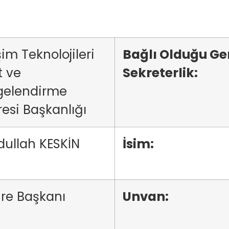
şim Teknolojileri
Bağlı Olduğu Ge
t ve
Sekreterlik:
gelendirme
resi Başkanlığı
dullah KESKİN
İsim:
re Başkanı
Unvan: