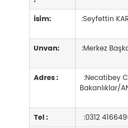
İsim:
:Seyfettin 
Unvan:
:Merkez Baş
Adres :
:Necatibey Ca
Bakanlıkla
Tel :
:0312 41664