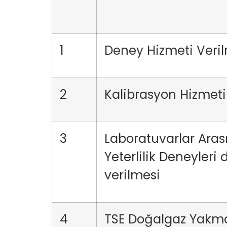
1
Deney Hizmeti Veri
2
Kalibrasyon Hizmeti
3
Laboratuvarlar Arası
Yeterlilik Deneyler
verilmesi
4
TSE Doğalgaz Yakma