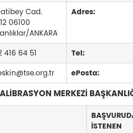
atibey Cad.
Adres:
112 06100
anlıklar/ANKARA
2 416 64 51
Tel:
skin@tse.org.tr
ePosta:
KALİBRASYON MERKEZİ BAŞKANLIĞ
BAŞVURUD
İSTENEN