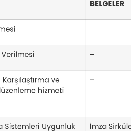
BELGELER
lmesi
–
 Verilmesi
–
 Karşılaştırma ve
–
i düzenleme hizmeti
 Sistemleri Uygunluk
İmza Sirkül