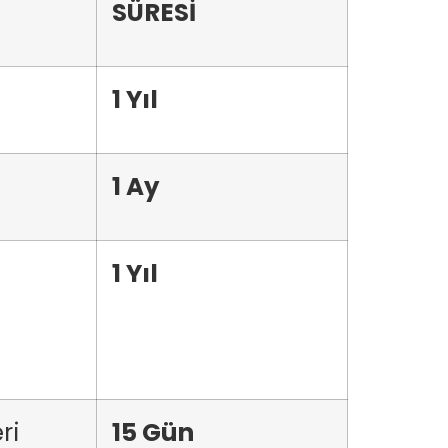
SÜRESİ
1 Yıl
1 Ay
1 Yıl
eri
15 Gün