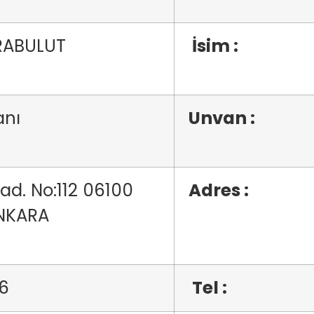
KARABULUT
İsim :
kanı
Unvan :
d. No:112 06100
Adres :
r/ANKARA
96
Tel :