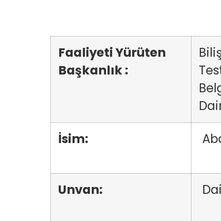
Faaliyeti Yürüten
Bili
Başkanlık :
Tes
Bel
Dai
İsim:
Ab
Unvan:
Dai