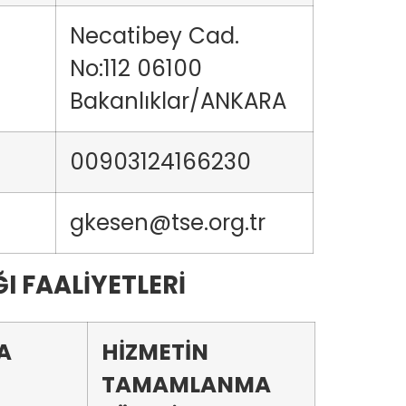
Necatibey Cad.
No:112 06100
Bakanlıklar/ANKARA
00903124166230
gkesen@tse.org.tr
I FAALİYETLERİ
A
HİZMETİN
TAMAMLANMA