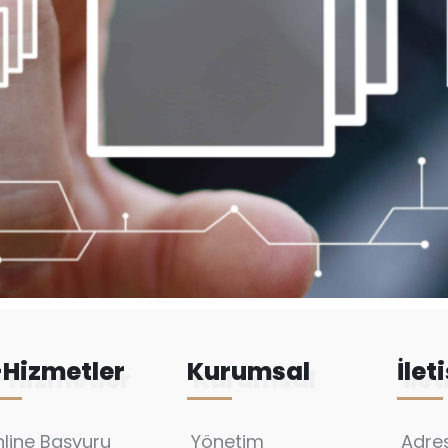
-Hizmetler
Kurumsal
İlet
line Başvuru
Yönetim
Adres