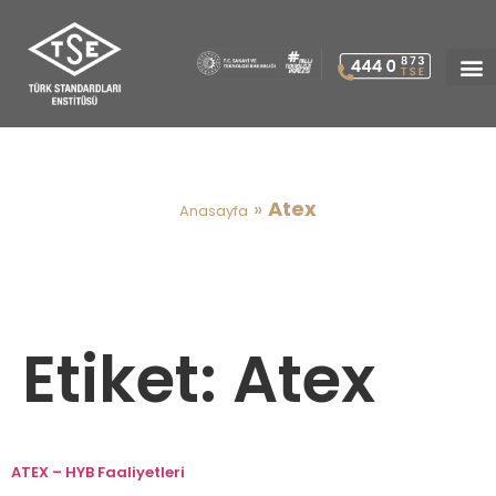
Atex
»
Atex
Anasayfa
Etiket:
Atex
ATEX – HYB Faaliyetleri