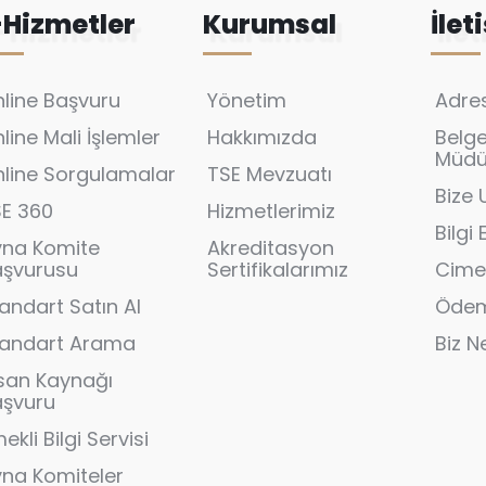
-Hizmetler
Kurumsal
İlet
line Başvuru
Yönetim
Adres
line Mali İşlemler
Hakkımızda
Belg
Müdür
line Sorgulamalar
TSE Mevzuatı
Bize 
SE 360
Hizmetlerimiz
Bilgi
yna Komite
Akreditasyon
aşvurusu
Sertifikalarımız
Cime
andart Satın Al
Ödem
tandart Arama
Biz N
san Kaynağı
aşvuru
ekli Bilgi Servisi
na Komiteler