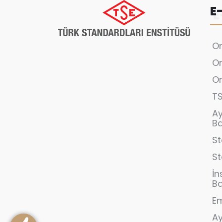
E
On
On
On
T
A
B
St
S
İn
B
Em
Ay