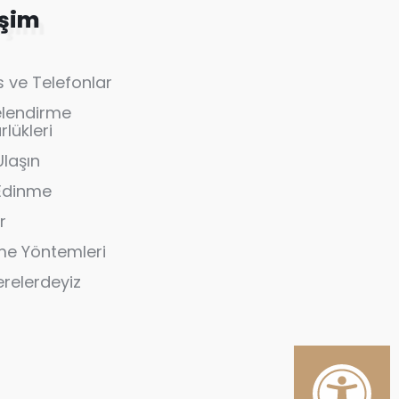
işim
 ve Telefonlar
elendirme
lükleri
Ulaşın
 Edinme
r
e Yöntemleri
erelerdeyiz