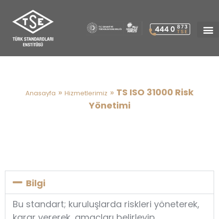
TS ISO 31000 Risk Yönetimi
»
»
TS ISO 31000 Risk
Anasayfa
Hizmetlerimiz
Yönetimi
Bilgi
Bu standart; kuruluşlarda riskleri yöneterek,
karar vererek, amaçları belirleyip