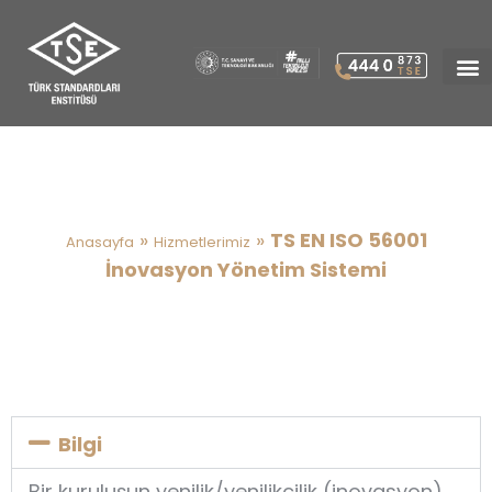
TS EN ISO 56001 İnovasyon
Yönetim Sistemi
»
»
TS EN ISO 56001
Anasayfa
Hizmetlerimiz
İnovasyon Yönetim Sistemi
Bilgi
Bir kuruluşun yenilik/yenilikçilik (inovasyon)