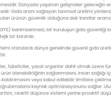
abilmesidir. Dünyada yaşanan gelişmeler geleceğin e
dir. Gıda arzını sağlayan tarımsal üretimi yönlend
unulan ürünün güvenilir olduğuna dair kanıtlar arama
GGYS) benimsenmesi, bir kuruluşun gıda güvenliği 
jik bir karardır.
temi standardı dünya genelinde güvenli gıda üretim
ır.
, tüketiciler, yasal organlar dahil olmak üzere tüm i
ün izlenebilirliğinin sağlanmasını, insan sağlığı içi
dırılmasını veya kabul edilebilir limitlere çekilmesi
 doğrulamalarla kaynak optimizasyonunu sağlar. Ul
rır, reaktif düşünce sistemi yerine proaktif düşünc