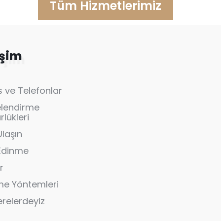
Tüm Hizmetlerimiz
işim
 ve Telefonlar
elendirme
lükleri
Ulaşın
 Edinme
r
e Yöntemleri
erelerdeyiz