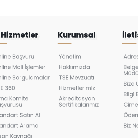
-Hizmetler
Kurumsal
İlet
line Başvuru
Yönetim
Adres
line Mali İşlemler
Hakkımızda
Belg
Müdür
line Sorgulamalar
TSE Mevzuatı
Bize 
SE 360
Hizmetlerimiz
Bilgi
yna Komite
Akreditasyon
aşvurusu
Sertifikalarımız
Cime
andart Satın Al
Ödem
tandart Arama
Biz N
san Kaynağı