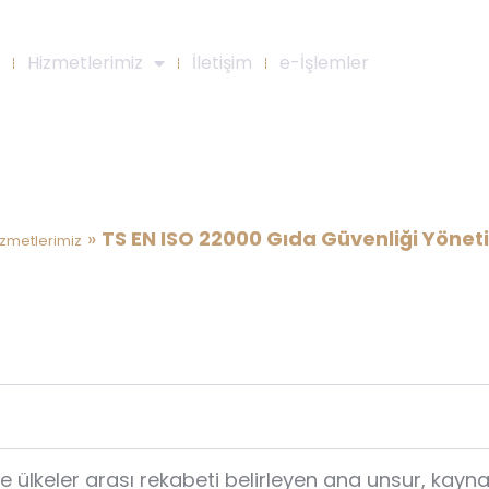
Hizmetlerimiz
İletişim
e-İşlemler
SO 22000 Gıda Güvenliği Yönetim
»
TS EN ISO 22000 Gıda Güvenliği Yönet
izmetlerimiz
ülkeler arası rekabeti belirleyen ana unsur, kaynak