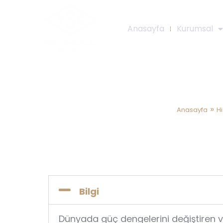
Anasayfa
Kurumsal
TS EN I
»
Anasayfa
H
Bilgi
Dünyada güç dengelerini değiştiren ve 