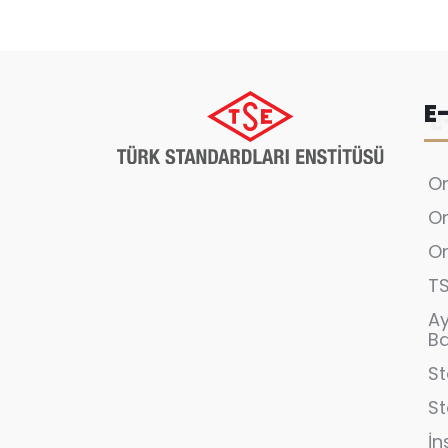
E
On
On
On
T
A
B
St
S
İn