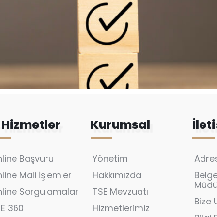
-Hizmetler
Kurumsal
İlet
line Başvuru
Yönetim
Adres
line Mali İşlemler
Hakkımızda
Belg
Müdür
line Sorgulamalar
TSE Mevzuatı
Bize 
SE 360
Hizmetlerimiz