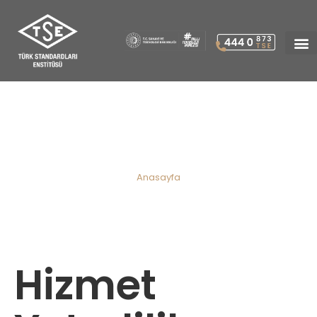
Hizmet Yeterlilik Belgesi(HYB)
için nasıl yeni başvuru
yapabilirim?
Anasayfa
Hizmet