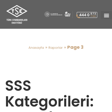
Raporlar
»
»
Page 3
Anasayfa
Raporlar
SSS
Kategorileri: