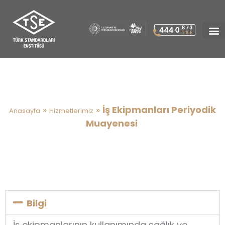
İş Ekipmanları Periyodik
Muayenesi
»
»
İş Ekipmanları Periyodik
Anasayfa
Hizmetlerimiz
Muayenesi
Bilgi
İş ekipmanlarının kullanımında sağlık ve