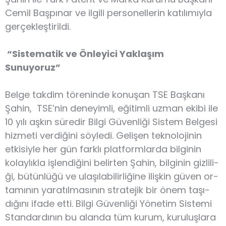
Cemil Başpınar ve ilgili personellerin katılımıyla
gerçekleştirildi.
“Sistematik ve Önleyici Yaklaşım
Sunuyoruz”
Belge takdim töreninde konuşan TSE Başkanı
Şahin, TSE’nin deneyimli, eğitimli uzman ekibi ile
10 yılı aşkın süredir Bilgi Güvenliği Sistem Belgesi
hizmeti verdiğini söyledi. Gelişen teknolojinin
etkisiyle her gün farklı platformlarda bilginin
kolaylıkla işlendiğini belirten Şahin, bil­gi­nin giz­li­li­
ği, bü­tün­lü­ğü ve ula­şı­la­bi­lir­li­ği­ne iliş­kin gü­ven or­
ta­mı­nın ya­ra­tıl­ma­sının stra­te­jik bir önem ta­şı­
dığını ifade etti. Bilgi Güvenliği Yönetim Sistemi
Standardının bu alanda tüm kurum, kuruluşlara