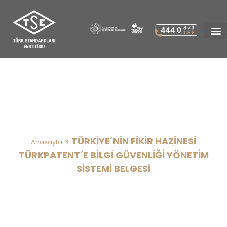
TÜRKİYE´NİN FİKİR HAZİNESİ
TÜRKPATENT´E BİLGİ
GÜVENLİĞİ YÖNETİM SİSTEMİ
BELGESİ
»
TÜRKİYE´NİN FİKİR HAZİNESİ
Anasayfa
TÜRKPATENT´E BİLGİ GÜVENLİĞİ YÖNETİM
SİSTEMİ BELGESİ