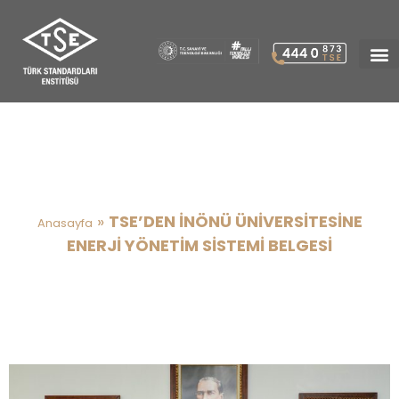
TSE’DEN İNÖNÜ
ÜNİVERSİTESİNE ENERJİ
YÖNETİM SİSTEMİ BELGESİ
»
TSE’DEN İNÖNÜ ÜNİVERSİTESİNE
Anasayfa
ENERJİ YÖNETİM SİSTEMİ BELGESİ