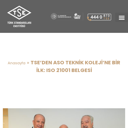
TSE’DEN ASO TEKNİK KOLEJİ’NE
BİR İLK: ISO 21001 BELGESİ
»
TSE’DEN ASO TEKNİK KOLEJİ’NE BİR
Anasayfa
İLK: ISO 21001 BELGESİ