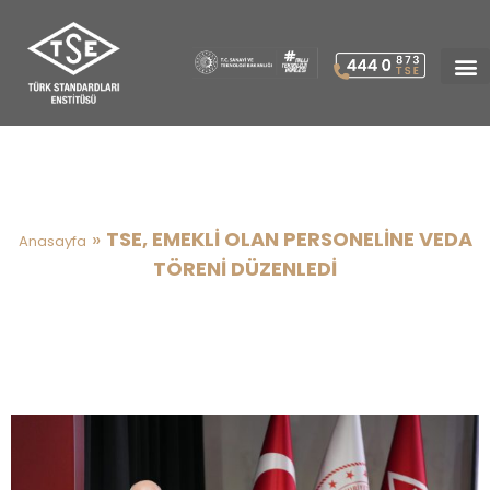
TSE, EMEKLİ OLAN PERSONELİNE
VEDA TÖRENİ DÜZENLEDİ
»
TSE, EMEKLİ OLAN PERSONELİNE VEDA
Anasayfa
TÖRENİ DÜZENLEDİ