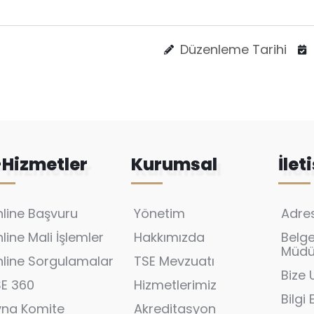
Düzenleme Tarihi
-Hizmetler
Kurumsal
İlet
line Başvuru
Yönetim
Adres
line Mali İşlemler
Hakkımızda
Belg
Müdür
line Sorgulamalar
TSE Mevzuatı
Bize 
SE 360
Hizmetlerimiz
Bilgi
yna Komite
Akreditasyon