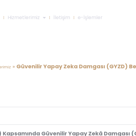
Hizmetlerimiz
İletişim
e-İşlemler
apay Zeka Damgası (GYZD) Bel
»
Güvenilir Yapay Zeka Damgası (GYZD) Be
erimiz
ZS) Kapsamında Güvenilir Yapay Zekâ Damgası 