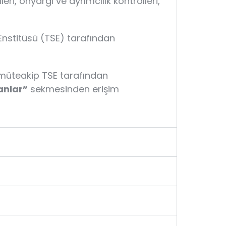
eri, önyargı ve ayrımcılık kontrolleri,
 Enstitüsü (TSE) tarafından
 müteakip TSE tarafından
nlar”
sekmesinden erişim