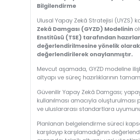
Bilgilendirme
Ulusal Yapay Zekâ Stratejisi (UYZS) 
Zekâ Damgası (GYZD) Modelinin
o
Enstitüsü (TSE) tarafından hazırl
değerlendirilmesine yönelik olara
değerlendirilerek onaylanmıştır.
Mevcut aşamada, GYZD modeline iliş
altyapı ve süreç hazırlıklarının tam
Güvenilir Yapay Zekâ Damgası; yapay ze
kullanılması amacıyla oluşturulması p
ve uluslararası standartlara uyumun
Planlanan belgelendirme süreci kapsa
karşılayıp karşılamadığının değerlen