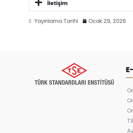
İletişim
Yayınlama Tarihi
Ocak 29, 2026
E
On
On
On
T
A