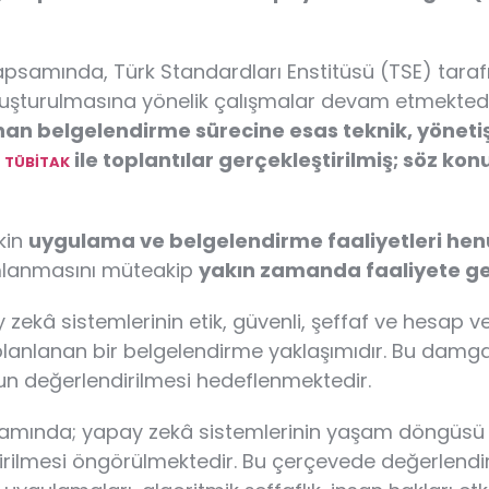
kapsamında, Türk Standardları Enstitüsü (TSE) tara
luşturulmasına yönelik çalışmalar devam etmekted
anan belgelendirme sürecine esas teknik, yöneti
k
ile toplantılar gerçekleştirilmiş; söz ko
TÜBİTAK
kin
uygulama ve belgelendirme faaliyetleri hen
amlanmasını müteakip
yakın zamanda faaliyete ge
kâ sistemlerinin etik, güvenli, şeffaf ve hesap vereb
lanlanan bir belgelendirme yaklaşımıdır. Bu damga 
un değerlendirilmesi hedeflenmektedir.
mında; yapay zekâ sistemlerinin yaşam döngüsü boy
dirilmesi öngörülmektedir. Bu çerçevede değerlendi