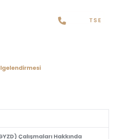
gelendirmesi
lgelendirmesi
(GYZD) Çalışmaları Hakkında