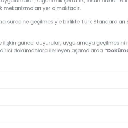
uygulamaları, algoritmik şeffaflık, insan hakları etkil
lik mekanizmaları yer almaktadır.
ma sürecine geçilmesiyle birlikte Türk Standardları
 ilişkin güncel duyurular, uygulamaya geçilmesini
lendirici dokümanlara ilerleyen aşamalarda
“Doküma