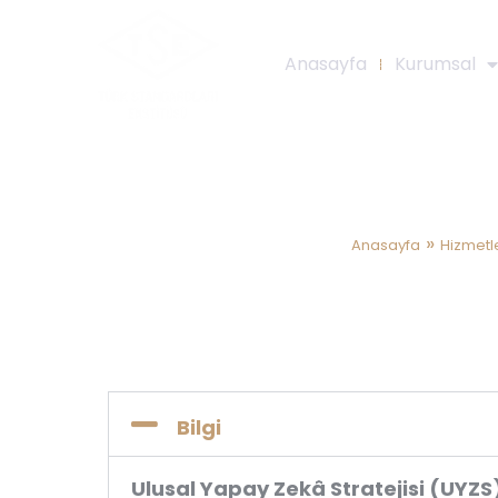
Anasayfa
Kurumsal
Güvenilir Y
»
Anasayfa
Hizmetl
Bilgi
Ulusal Yapay Zekâ Stratejisi (UY