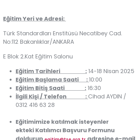
Eğitim Yeri ve Adresi:
Türk Standardları Enstitüsü Necatibey Cad.
No:112 Bakanlıklar/ANKARA
E Blok 2.Kat Eğitim Salonu
Eğitim Tarihleri :
14-18 Nisan 2025
Eğitim Başlama Saati :
10:00
Eğitim Bitiş Saati :
16:30
İlgili Kişi / Telefon :
Cihad AYDIN /
0312 416 63 28
Eğitimimize katılmak isteyenler
ekteki
Katılımcı Başvuru Formu
nu
doldurup
adresine e-mail
egitim@tse.org.tr