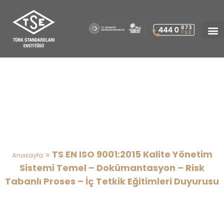
TS EN ISO 9001:2015 Kalite
Yönetim Sistemi Temel –
Dokümantasyon – Risk
Tabanlı Proses – İç Tetkik
Eğitimleri Duyurusu
»
TS EN ISO 9001:2015 Kalite Yönetim
Anasayfa
Sistemi Temel – Dokümantasyon – Risk
Tabanlı Proses – İç Tetkik Eğitimleri Duyurusu