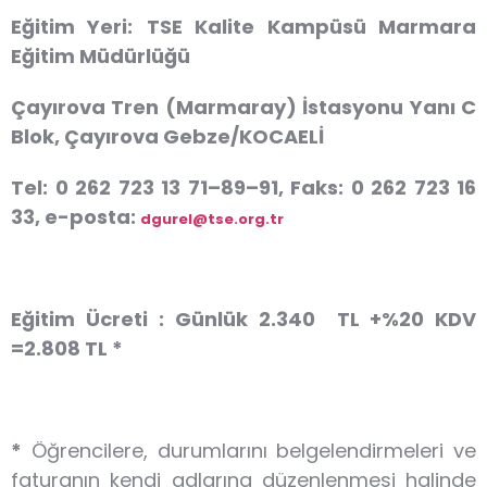
Eğitim Yeri:
TSE Kalite Kampüsü Marmara
Eğitim Müdürlüğü
Çayırova Tren (Marmaray) İstasyonu Yanı C
Blok, Çayırova Gebze/KOCAELİ
Tel: 0 262 723 13 71–89–91, Faks: 0 262 723 16
33, e-posta:
dgurel@tse.org.tr
Eğitim Ücreti :
Günlük
2.340 TL +%20 KDV
=2.808 TL *
*
Öğrencilere, durumlarını belgelendirmeleri ve
faturanın kendi adlarına düzenlenmesi halinde