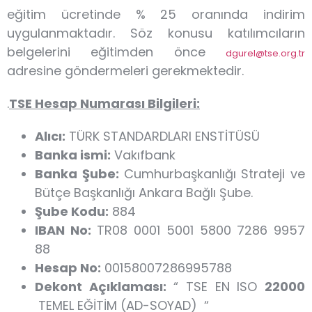
eğitim ücretinde % 25 oranında indirim
uygulanmaktadır. Söz konusu katılımcıların
belgelerini eğitimden önce
dgurel@tse.org.tr
adresine göndermeleri gerekmektedir.
.
TSE Hesap Numarası Bilgileri:
Alıcı:
TÜRK STANDARDLARI ENSTİTÜSÜ
Banka ismi:
Vakıfbank
Banka Şube:
Cumhurbaşkanlığı Strateji ve
Bütçe Başkanlığı Ankara Bağlı Şube.
Şube Kodu:
884
IBAN No:
TR08 0001 5001 5800 7286 9957
88
Hesap No:
00158007286995788
Dekont Açıklaması:
“ TSE EN ISO
22000
TEMEL EĞİTİM (AD-SOYAD) “