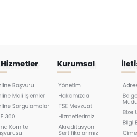
-Hizmetler
Kurumsal
İlet
line Başvuru
Yönetim
Adres
line Mali İşlemler
Hakkımızda
Belg
Müdür
line Sorgulamalar
TSE Mevzuatı
Bize 
SE 360
Hizmetlerimiz
Bilgi
yna Komite
Akreditasyon
aşvurusu
Sertifikalarımız
Cime