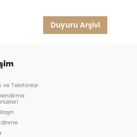
Duyuru Arşivi
işim
 ve Telefonlar
elendirme
lükleri
Ulaşın
 Edinme
r