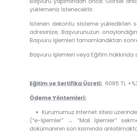
Başvuru yapımından önce; Görsel anlatı
yüklemeniz istenecektir.
İstenen dekontu sisteme yükledikten s
adresinize; Başvurunuzun onaylandığın
Başvuru işlemleri tamamlandıktan sonr
Başvuru işlemleri veya Eğitim hakkında so
Eğitim ve Sertifika Ücreti:
6095 TL +%
Ödeme Yöntemleri:
Kurumumuz internet sitesi üzerinden
(“e-İşlemler” → “Mali İşlemler” sekm
dokümanının son kısmında anlatılmaktad