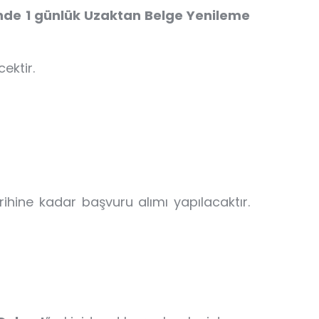
inde
1 günlük
Uzaktan Belge Yenileme
ektir.
r
rihine kadar başvuru alımı yapılacaktır.