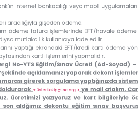
ank’ın internet bankacılığı veya mobil uygulamalar
eri aracılığıyla gişeden ödeme.
tüm ödeme fatura işlemlerinde EFT/havale ödeme sis
ysa mutlaka ilk kullanıcıya iade edilir.
larını yaptığı ekrandaki EFT/kredi kartı ödeme yönt
yfasından kartlı işlemlerini yapmalıdır.
ergi No-YTS Eğitim/Sınav Ücreti (Ad-Soyad) – 
“şeklinde açıklamanızı yaparak dekont işlemler
umarası girerek sorgulama yaptığınızda sistemd
doldurarak
ye mail atalım. Car
müsteritakip@tse.org.tr
z, ücretimizi yazıyoruz ve kart bilgileriyl
 son aldğımız dekontu eğitim sınav başvuru