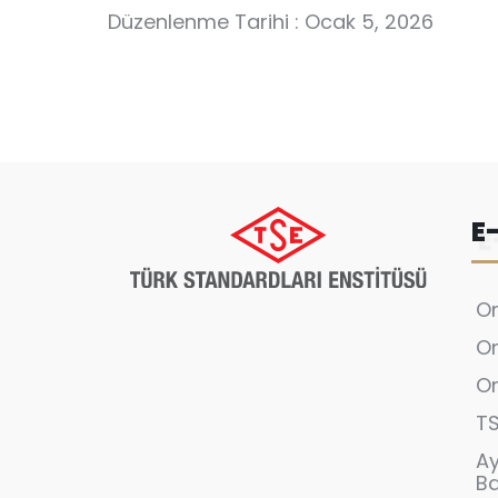
Düzenlenme Tarihi : Ocak 5, 2026
E
On
On
On
T
A
B