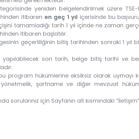
letilmesi gerekmektedir.
egorisinde yeniden belgelendirilmek üzere TSE
ihinden itibaren
en geç 1 yıl
içerisinde bu başvur
ni tamamladığı tarih 1 yıl içinde ne zaman gerçekl
hinden itibaren başlatılır.
nin geçerliliğinin bitiş tarihinden sonraki 1 yıl b
apılabilecek son tarih, belge bitiş tarihi ve ben
dır.
 bu program hükümlerine eksiksiz olarak uymayı ka
e, yönetmelik, şartname ve diğer mevzuat hüküm
da sorularınız için Sayfanın alt kısmındaki “İletişi