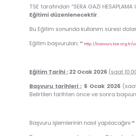
TSE tarafından “SERA GAZI HESAPLAMA
Eğitimi düzenlenecektir
.
Bu Eğitim sonunda kullanım süresi dola
Eğitim başvuruları;
“
http://basvuru.tse.org.tr/u
Eğitim Tarihi :
22 Ocak 2026
(saat 10:0
Başvuru tarihleri :
6 Ocak 2026
(saa
Belirtilen tarihten önce ve sonra başvur
Başvuru işlemlerinin nasıl yapılacağını
“