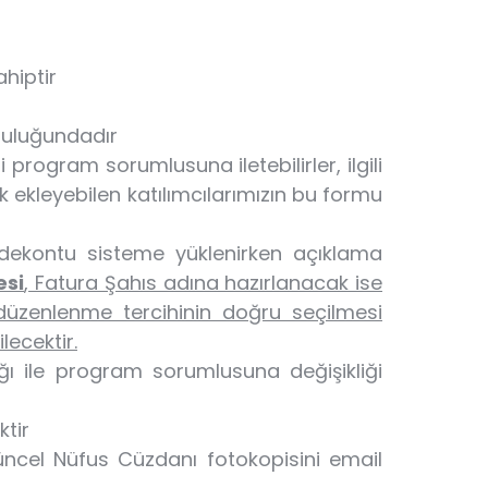
ahiptir
luluğundadır
ri program sorumlusuna iletebilirler, ilgili
k ekleyebilen katılımcılarımızın bu formu
dekontu sisteme yüklenirken açıklama
esi
, Fatura Şahıs adına hazırlanacak ise
a düzenlenme tercihinin doğru seçilmesi
lecektir.
ğı ile program sorumlusuna değişikliği
ktir
Güncel Nüfus Cüzdanı fotokopisini email