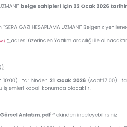
 UZMANI”
belge sahipleri için 22 Ocak 2026 tarih
n “SERA GAZI HESAPLAMA UZMANI” Belgeniz yenilenec
“
adresi üzerinden Yazılım aracılığı ile alınacaktı
ye/
0)
t 10:00)
tarihinden
21
Ocak 2026
(saat:17:00)
ta
u işlemleri kapalı konumda olacaktır.
Görsel Anlatım.pdf
“
ekinden inceleyebilirsiniz.