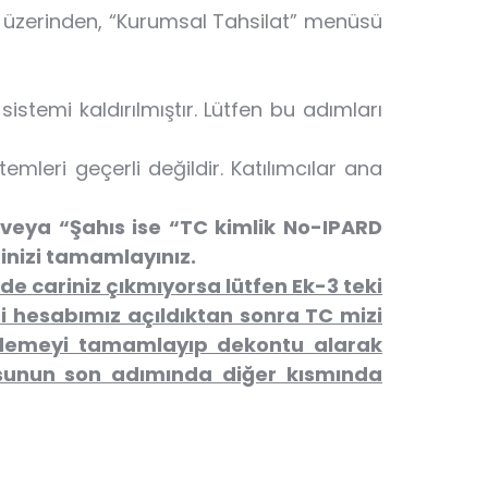
ı üzerinden, “Kurumsal Tahsilat” menüsü
temi kaldırılmıştır. Lütfen bu adımları
emleri geçerli değildir. Katılımcılar ana
veya “Şahıs ise “TC kimlik No-IPARD
inizi tamamlayınız.
e cariniz çıkmıyorsa lütfen Ek-3 teki
i hesabımız açıldıktan sonra TC mizi
e ödemeyi tamamlayıp dekontu alarak
sunun son adımında diğer kısmında