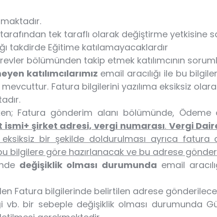
amaktadır.
SE tarafından tek taraflı olarak değiştirme yetkisine s
ığı takdirde Eğitime katılamayacaklardır
revler bölümünden takip etmek katılımcının sorum
eyen katılımcılarımız
email aracılığı ile bu bilgile
evcuttur. Fatura bilgilerini yazılıma eksiksiz olara
adır.
ken; Fatura gönderim alanı bölümünde, Ödeme 
t ismi+ şirket adresi, vergi numarası
.
Vergi Dair
n eksiksiz bir şekilde doldurulması ayrıca fatur
 bu bilgilere göre hazırlanacak ve bu adrese gönderi
inde
değişiklik olması durumunda
email aracılı
len Fatura bilgilerinde belirtilen adrese gönderilece
liği vb. bir sebeple değişiklik olması durumunda 