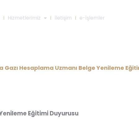
Hizmetlerimiz
İletişim
e-İşlemler
plama Uzmanı Belge Yenileme E
a Gazı Hesaplama Uzmanı Belge Yenileme Eğit
Yenileme Eğitimi Duyurusu