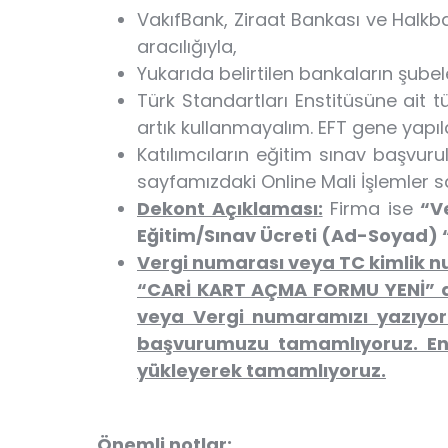
VakıfBank, Ziraat Bankası ve Halkb
aracılığıyla,
Yukarıda belirtilen bankaların şubel
Türk Standartları Enstitüsüne ait 
artık kullanmayalım. EFT gene yapıldı
Katılımcıların eğitim sınav başvuru
sayfamızdaki Online Mali İşlemler sa
Dekont Açıklaması:
Firma ise
“V
Eğitim/Sınav Ücreti (Ad-Soyad) 
Vergi numarası veya TC kimlik n
“CARİ KART AÇMA FORMU YENİ” 
veya Vergi numaramızı yazıyoru
başvurumuzu tamamlıyoruz. En
yükleyerek tamamlıyoruz.
Önemli notlar: