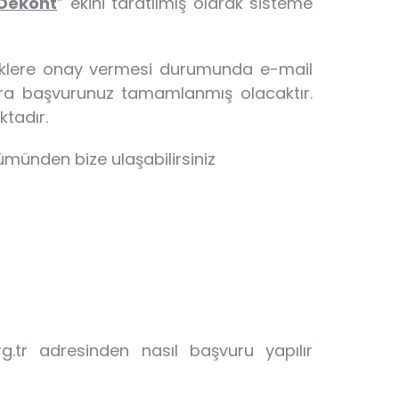
Dekont
” ekini taratılmış olarak sisteme
z eklere onay vermesi durumunda e-mail
onra başvurunuz tamamlanmış olacaktır.
tadır.
ümünden bize ulaşabilirsiniz
g.tr adresinden nasıl başvuru yapılır