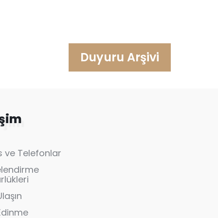
Duyuru Arşivi
işim
 ve Telefonlar
elendirme
lükleri
Ulaşın
 Edinme