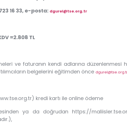
 723 16 33, e-posta:
dgurel@tse.org.tr
KDV =2.808 TL
meleri ve faturanın kendi adlarına düzenlenmesi 
ılımcıların belgelerini eğitimden önce
dgurel@tse.org.t
w.tse.org.tr) kredi kartı ile online ödeme
esinden ya da doğrudan https://maliisler.tse.or
ır.),