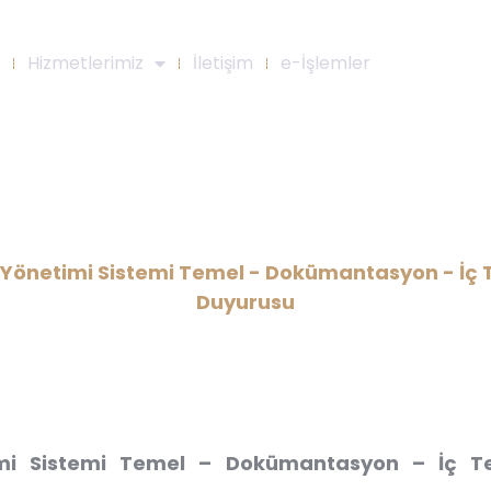
Hizmetlerimiz
İletişim
e-İşlemler
te Yönetimi Sistemi Temel – Do
sk Tabanlı Proses Eğitimi Duyur
e Yönetimi Sistemi Temel - Dokümantasyon - İç T
Duyurusu
imi Sistemi Temel – Dokümantasyon – İç Tet