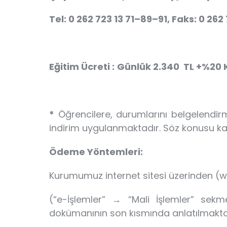
Tel: 0 262 723 13 71–89–91, Faks: 0 262
Eğitim Ücreti :
Günlük
2.340 TL +%20 
*
Öğrencilere, durumlarını belgelendir
indirim uygulanmaktadır. Söz konusu kat
Ödeme Yöntemleri:
Kurumumuz internet sitesi üzerinden (ww
(“e-İşlemler” → “Mali İşlemler” sekm
dokümanının son kısmında anlatılmaktad