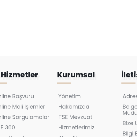
-Hizmetler
Kurumsal
İlet
line Başvuru
Yönetim
Adres
line Mali İşlemler
Hakkımızda
Belg
Müdür
line Sorgulamalar
TSE Mevzuatı
Bize 
SE 360
Hizmetlerimiz
Bilgi