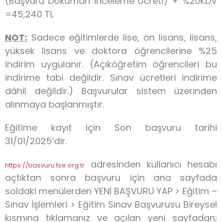
(Başvuru Doküman İnceleme Ücreti) + %20KDV
=45,240 TL
NOT:
Sadece eğitimlerde lise, ön lisans, lisans,
yüksek lisans ve doktora öğrencilerine %25
indirim uygulanır. (Açıköğretim öğrencileri bu
indirime tabi değildir. Sınav ücretleri indirime
dâhil değildir.) Başvurular sistem üzerinden
alınmaya başlanmıştır.
Eğitime kayıt için Son başvuru tarihi
31/01/2025’dir.
adresinden kullanıcı hesabı
https://basvuru.tse.org.tr
açtıktan sonra başvuru için ana sayfada
soldaki menülerden YENİ BAŞVURU YAP > Eğitim –
Sınav İşlemleri > Eğitim Sınav Başvurusu Bireysel
kısmına tıklamanız ve açılan yeni sayfadan;