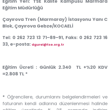
Eğitim Yeri:
TSE Kalite Kampüsü Marmara
Eğitim Müdürlüğü
Çayırova Tren (Marmaray) İstasyonu Yanı C
Blok, Çayırova Gebze/KOCAELİ
Tel: 0 262 723 13 71–89–91, Faks: 0 262 723 16
33, e-posta:
dgurel@tse.org.tr
Eğitim Ücreti :
Günlük
2.340 TL +%20 KDV
=2.808 TL *
*
Öğrencilere, durumlarını belgelendirmeleri ve
faturanın kendi adlarına düzenlenmesi halinde