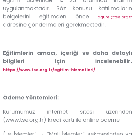
eğitim ücretinde % 25 oranında indirim
uygulanmaktadır. Söz konusu katılımcıların
belgelerini eğitimden önce
dgurel@tse.org.tr
adresine göndermeleri gerekmektedir.
Eğitimlerin amacı, içeriği ve daha detaylı
bilgileri için incelenebilir.
https://www.tse.org.tr/egitim-hizmetleri/
Ödeme Yöntemleri:
Kurumumuz internet sitesi üzerinden
(www.tse.org.tr) kredi kartı ile online ödeme
(“e-İşlemler” → “Mali İşlemler” sekmesinden ya