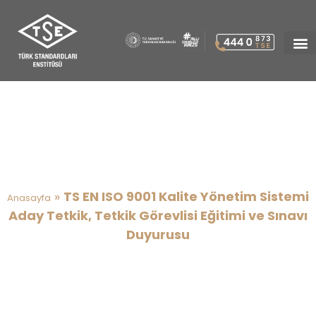
TS EN ISO 9001 Kalite Yönetim
Sistemi Aday Tetkik, Tetkik
Görevlisi Eğitimi ve Sınavı
Duyurusu
»
TS EN ISO 9001 Kalite Yönetim Sistemi
Anasayfa
Aday Tetkik, Tetkik Görevlisi Eğitimi ve Sınavı
Duyurusu