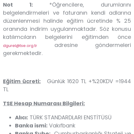
Not 1:
*Öğrencilere, durumlarını
belgelendirmeleri ve faturanın kendi adlarına
düzenlenmesi halinde eğitim ücretinde % 25
oranında indirim uygulanmaktadır. Söz konusu
katılımcıların belgelerini eğitimden önce
adresine göndermeleri
dgurel@tse.org.tr
gerekmektedir.
Eğitim ücreti:
Günlük 1620 TL +%20KDV =1944
TL
TSE Hesap Numarası Bilgileri:
Alıcı:
TÜRK STANDARDLARI ENSTİTÜSÜ
Banka ismi:
Vakıfbank
Banka Şube:
Cumhurbaşkanlığı Strateji ve