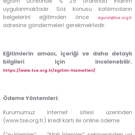
eğitim ücretinde % 25 oranında indirim
uygulanmaktadır. Söz konusu katılımcıların
belgelerini eğitimden önce
dgurel@tse.org.tr
adresine göndermeleri gerekmektedir.
Eğitimlerin amacı, içeriği ve daha detaylı
bilgileri için incelenebilir.
https://www.tse.org.tr/egitim-hizmetleri/
Ödeme Yöntemleri:
Kurumumuz internet sitesi üzerinden
(www.tse.org.tr) kredi kartı ile online ödeme
(“e-İşlemler” → “Mali İşlemler” sekmesinden ya