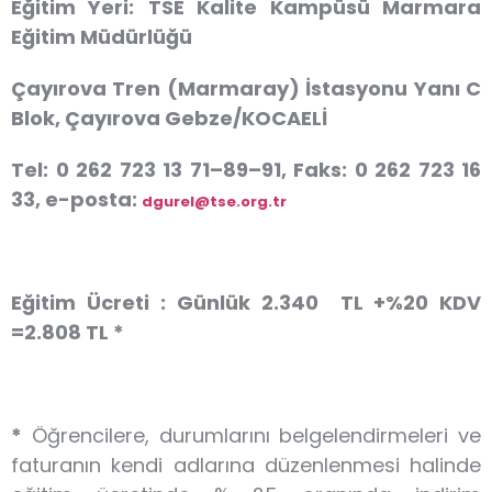
Eğitim Yeri:
TSE Kalite Kampüsü Marmara
Eğitim Müdürlüğü
Çayırova Tren (Marmaray) İstasyonu Yanı C
Blok, Çayırova Gebze/KOCAELİ
Tel: 0 262 723 13 71–89–91, Faks: 0 262 723 16
33, e-posta:
dgurel@tse.org.tr
Eğitim Ücreti :
Günlük
2.340 TL +%20 KDV
=2.808 TL *
*
Öğrencilere, durumlarını belgelendirmeleri ve
faturanın kendi adlarına düzenlenmesi halinde