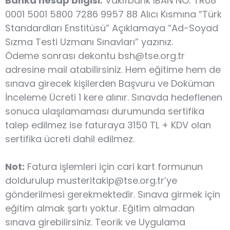
Banka hesap bilgisi:
Vakıfbank IBAN NO: TR08
0001 5001 5800 7286 9957 88 Alıcı Kısmına “Türk
Standardları Enstitüsü” Açıklamaya “Ad-Soyad
Sızma Testi Uzmanı Sınavları” yazınız.
Ödeme sonrası dekontu bsh@tse.org.tr
adresine mail atabilirsiniz. Hem eğitime hem de
sınava girecek kişilerden Başvuru ve Doküman
İnceleme Ücreti 1 kere alınır. Sınavda hedeflenen
sonuca ulaşılamaması durumunda sertifika
talep edilmez ise faturaya 3150 TL + KDV olan
sertifika ücreti dahil edilmez.
Not:
Fatura işlemleri için cari kart formunun
doldurulup musteritakip@tse.org.tr’ye
gönderilmesi gerekmektedir. Sınava girmek için
eğitim almak şartı yoktur. Eğitim almadan
sınava girebilirsiniz. Teorik ve Uygulama