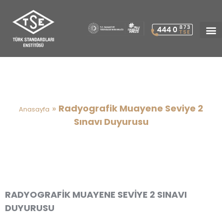
Radyografik Muayene Seviye
2 Sınavı Duyurusu
»
Radyografik Muayene Seviye 2
Anasayfa
Sınavı Duyurusu
RADYOGRAFİK MUAYENE SEVİYE 2 SINAVI
DUYURUSU