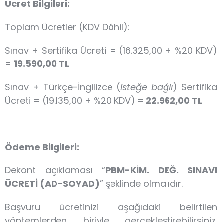
Ücret Bilgileri:
Toplam Ücretler (KDV Dâhil):
Sınav + Sertifika Ücreti = (16.325,00 + %20 KDV)
=
19.590,00 TL
Sınav + Türkçe-İngilizce (
isteğe bağlı
) Sertifika
Ücreti = (19.135,00 + %20 KDV)
= 22.962,00 TL
Ödeme Bilgileri:
Dekont açıklaması “
PBM-KİM. DEĞ. SINAVI
ÜCRETİ (AD-SOYAD)
” şeklinde olmalıdır.
Başvuru ücretinizi aşağıdaki belirtilen
yöntemlerden biriyle gerçekleştirebilirsiniz.