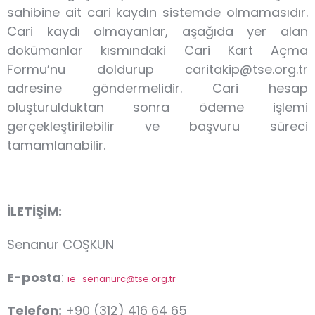
sahibine ait cari kaydın sistemde olmamasıdır.
Cari kaydı olmayanlar, aşağıda yer alan
dokümanlar kısmındaki Cari Kart Açma
Formu’nu doldurup
caritakip@tse.org.tr
adresine göndermelidir. Cari hesap
oluşturulduktan sonra ödeme işlemi
gerçekleştirilebilir ve başvuru süreci
tamamlanabilir.
İLETİŞİM:
Senanur COŞKUN
E-posta
:
ie_senanurc@tse.org.tr
Telefon:
+90 (312) 416 64 65