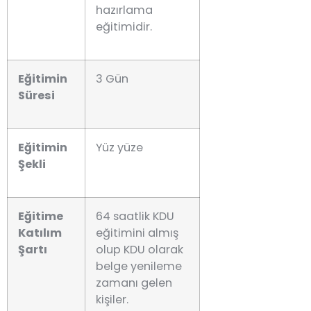
hazırlama
eğitimidir.
Eğitimin
3 Gün
Süresi
Eğitimin
Yüz yüze
Şekli
Eğitime
64 saatlik KDU
Katılım
eğitimini almış
Şartı
olup KDU olarak
belge yenileme
zamanı gelen
kişiler.