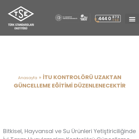
İTU KONTROLÖRÜ UZAKTAN
GÜNCELLEME EĞİTİMİ
DÜZENLENECEKTİR
»
İTU KONTROLÖRÜ UZAKTAN
Anasayfa
GÜNCELLEME EĞİTİMİ DÜZENLENECEKTİR
Bitkisel, Hayvansal ve Su Ürünleri Yetiştiriciliğinde