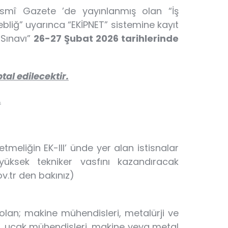
Resmî Gazete ’de yayınlanmış olan “İş
Tebliğ” uyarınca “EKİPNET” sistemine kayıt
 Sınavı”
26-27 Şubat 2026 tarihlerinde
tal edilecektir.
.
etmeliğin EK-III’ ünde yer alan istisnalar
yüksek tekniker vasfını kazandıracak
v.tr den bakınız)
li olan; makine mühendisleri, metalürji ve
, uçak mühendisleri, makine veya metal