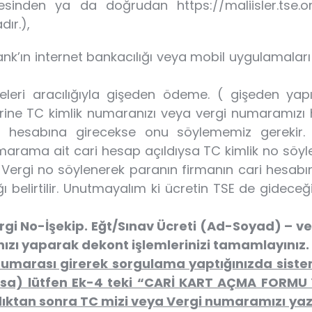
esinden ya da doğrudan https://maliisler.tse.or
ır.),
ank’ın internet bankacılığı veya mobil uygulamalar
ubeleri aracılığıyla gişeden ödeme. ( gişeden ya
erine TC kimlik numaranızı veya vergi numaramızı 
i hesabına girecekse onu söylememiz gerekir.
marama ait cari hesap açıldıysa TC kimlik no söyl
ergi no söylenerek paranın firmanın cari hesabın
belirtilir. Unutmayalım ki ücretin TSE de gideceği c
rgi No-İşekip. Eğt/Sınav Ücreti (Ad-Soyad) – ve
zı yaparak dekont işlemlerinizi tamamlayınız.
umarası girerek sorgulama yaptığınızda siste
rsa) lütfen Ek-4 teki “CARİ KART AÇMA FORMU
dıktan sonra TC mizi veya Vergi numaramızı yaz