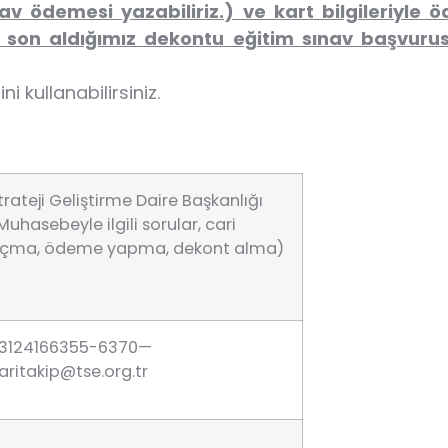
nav ödemesi yazabiliriz.) ve kart bilgileriyl
son aldığımız dekontu eğitim sınav başvuru
ni kullanabilirsiniz.
trateji Geliştirme Daire Başkanlığı
Muhasebeyle ilgili sorular, cari
çma, ödeme yapma, dekont alma)
3124166355-6370—
aritakip@tse.org.tr