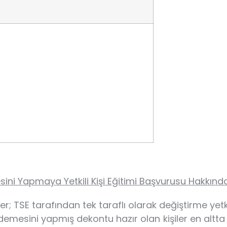
sini Yapmaya Yetkili Kişi Eğitimi Başvurusu Hakkında
imler; TSE tarafından tek taraflı olarak değiştirme yetk
demesini yapmış dekontu hazır olan kişiler en alt