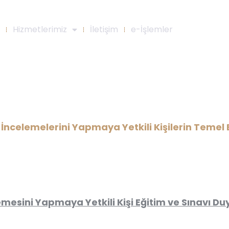
Hizmetlerimiz
İletişim
e-İşlemler
iyodik İncelemelerini Yapmaya Y
itim ve Sınavı Duyurusu ( Ankar
 İncelemelerini Yapmaya Yetkili Kişilerin Temel 
emesini Yapmaya Yetkili Kişi Eğitim ve Sınavı D