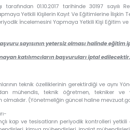
 tarafından 01.10.2017 tarihinde 30197 sayılı 
maya Yetkili Kişilerin Kayıt Ve Eğitimlerine İlişkin 
riyodik İncelemesini Yapmaya Yetkili Kişi Eğitim ve
başvuru sayısının yetersiz olması halinde eğitim ip
ayan katılımcıların başvuruları iptal edilecektir
arının teknik özelliklerinin gerektirdiği ve aynı Yön
ardan mühendis, teknik öğretmen, tekniker ve 
lmalıdır. (Yönetmeliğin güncel haline mevzuat.go
rı-
sınçlı kap ve tesisatların periyodik kontrolleri yetki
ndisleri, kimya mühendisleri, imalat mühendisleri