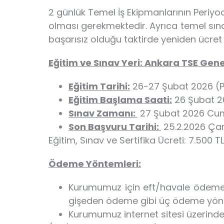
2 günlük Temel İş Ekipmanlarının Periyod
olması gerekmektedir. Ayrıca temel sına
başarısız olduğu taktirde yeniden ücre
Eğitim ve Sınav Yeri: Ankara TSE Gene
Eğitim Tarihi:
26-27 Şubat 2026 
Eğitim Başlama Saati:
26 Şubat 2
Sınav Zamanı:
27 Şubat 2026 Cum
Son Başvuru Tarihi:
25.2.2026 Ça
Eğitim, Sınav ve Sertifika Ücreti: 7.500 
Ödeme Yöntemleri:
Kurumumuz için eft/havale ödeme yö
gişeden ödeme gibi üç ödeme yöntem
Kurumumuz internet sitesi üzerinden