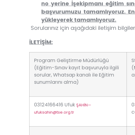
no yerine İşekipmanı eğitim sı
başvurumuzu tamamlıyoruz. En 
yükleyerek tamamlıyoruz.
Sorularınız için aşağıdaki iletişim bilgileri
İLETİŞİM:
Program Geliştirme Müdürlüğü
S
(Eğitim-Sınav kayıt başvuruyla ilgili
(
sorular, Whatsap kanalı ile Eğitim
a
sunumlarını alma)
03124166416 Ufuk
0
ŞAHİN—
c
ufuksahin@tse.org.tr