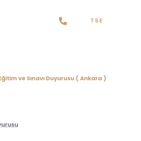
etkili Kişilerin Temel
a )
Eğitim ve Sınavı Duyurusu ( Ankara )
uyurusu