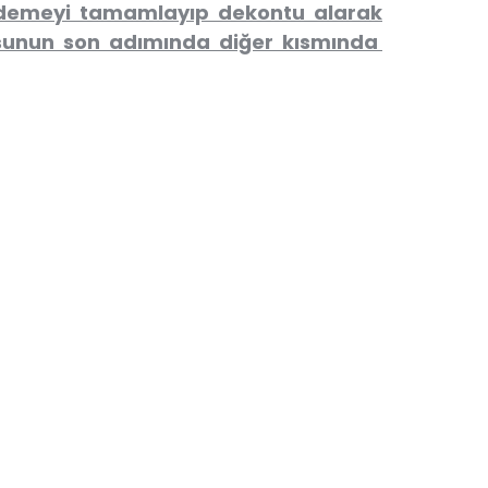
e ödemeyi tamamlayıp dekontu alarak
sunun son adımında diğer kısmında