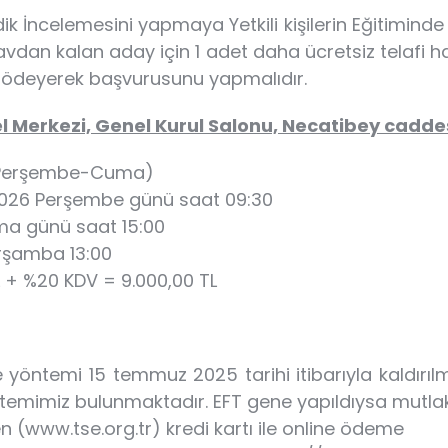
ik İncelemesini yapmaya Yetkili kişilerin Eğitimind
vdan kalan aday için 1 adet daha ücretsiz telafi h
t ödeyerek başvurusunu yapmalıdır.
l Merkezi, Genel Kurul Salonu, Necatibey caddes
(Perşembe-Cuma)
026 Perşembe günü saat 09:30
a günü saat 15:00
rşamba 13:00
TL + %20 KDV = 9.000,00 TL
ntemi 15 temmuz 2025 tarihi itibarıyla kaldırılmış
imiz bulunmaktadır. EFT gene yapıldıysa mutlaka il
 (www.tse.org.tr) kredi kartı ile online ödeme