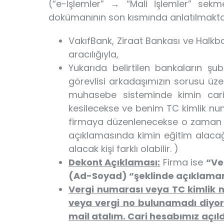
(“e-İşlemler” → “Mali İşlemler” sekm
dokümanının son kısmında anlatılmaktad
VakıfBank, Ziraat Bankası ve Halkb
aracılığıyla,
Yukarıda belirtilen bankaların ş
görevlisi arkadaşımızın sorusu üz
muhasebe sisteminde kimin car
kesilecekse ve benim TC kimlik nu
firmaya düzenlenecekse o zaman V
açıklamasında kimin eğitim alacağı 
alacak kişi farklı olabilir. )
Dekont Açıklaması:
Firma ise
“Ve
(Ad-Soyad) “şeklinde açıklamanı
Vergi numarası veya TC kimlik n
veya vergi no bulunamadı diyo
mail atalım. Cari hesabımız açıl