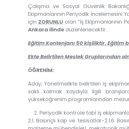
Çalışma ve Sosyal Güvenlik Bakanlığı
Ekipmanlarının Periyodik İncelemesini Yap
için
ZORUNLU
olan “İş Ekipmanlarının Pe
Ankara ilinde
düzenlenecektir.
Eğitim Kontenjanı 50 kişiliktir. Eğitim 
Ekte Belirtilen Meslek Gruplarından olm
ÖĞRENİM:
Aday; Yönetmelikte belirtilen iş ekipmanl
saklı kalmak kaydıyla ilgili branşl
yükseköğrenim programlarından mezun o
Periyodik kontrole tabi iş ekipmanla
2.1. Basınçlı kap ve tesisatlar-2.1.6. Ba
malzeme mühendisleri, mekatronik mühe