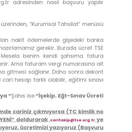
g.tr adresinden nasıl başvuru yapılır
ı üzerinden, “Kurumsal Tahsilat” menüsü
pılan nakit ödemelerde gişedeki banka
hazırlamamız gerekir. Burada ücret TSE
 Mesela benim kendi şahsıma fatura
enir. Ama faturam vergi numarasına ait
a gitmesi sağlanır. Daha sonra dekont
ari hesap farklı olabilir, eğitimi sınavı
ya “
Şahıs ise
“İşekip. Eğt-Sınav Ücreti
mde cariniz çıkmıyorsa (TC kimlik no
 YENİ” doldurarak
ye
caritakip@tse.org.tr
ıyoruz, ücretimizi yazıyoruz (Başvuru