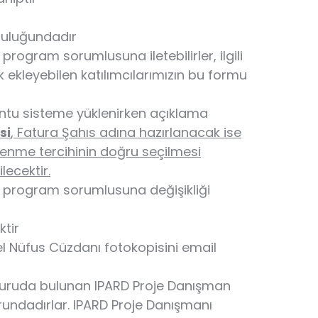
luluğundadır
i program sorumlusuna iletebilirler, ilgili
k ekleyebilen katılımcılarımızın bu formu
tu sisteme yüklenirken açıklama
si
, Fatura Şahıs adına hazırlanacak ise
nlenme tercihinin doğru seçilmesi
lecektir.
le program sorumlusuna değişikliği
ktir
el Nüfus Cüzdanı fotokopisini email
vuruda bulunan IPARD Proje Danışman
undadırlar. IPARD Proje Danışmanı