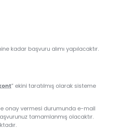
r
hine kadar başvuru alımı yapılacaktır.
kont
” ekini taratılmış olarak sisteme
klere onay vermesi durumunda e-mail
a başvurunuz tamamlanmış olacaktır.
tadır.