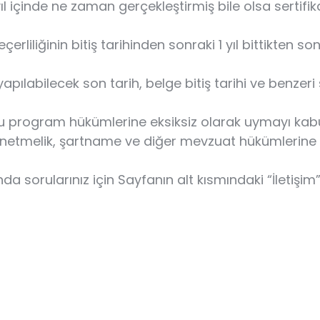
yıl içinde ne zaman gerçekleştirmiş bile olsa sertif
rliliğinin bitiş tarihinden sonraki 1 yıl bittikten so
labilecek son tarih, belge bitiş tarihi ve benzeri s
bu program hükümlerine eksiksiz olarak uymayı kabul
yönetmelik, şartname ve diğer mevzuat hükümlerine
da sorularınız için Sayfanın alt kısmındaki “İletişi