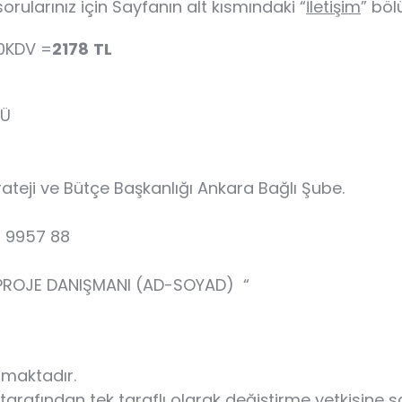
rularınız için Sayfanın alt kısmındaki “
İletişim
” böl
0KDV =
2178
TL
SÜ
teji ve Bütçe Başkanlığı Ankara Bağlı Şube.
 9957 88
PROJE DANIŞMANI (AD-SOYAD) “
amaktadır.
SE tarafından tek taraflı olarak değiştirme yetkisine s