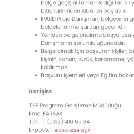
belge geçişini tamamladığı tarih 1 
bitiş tarihinden itibaren başlatılır.
IPARD Proje Danışman, belgesinin geçe
belgelendirme şartları geçerlidir.
Yeniden belgelendirme başvurusu yapı
Danışmanın sorumluluğundadır.
Belge almak için başvuran kişiler, 
kişinin, kanun, tüzük, kararname, 
kaldırmaz.
Başvuru işlemleri veya Eğitim hakkın
İLETİŞİM:
TSE Program Geliştirme Müdürlüğü
Emel FARSAK
Tel : (0312) 416 65 84
E-posta:
efarsak@tse.org.tr