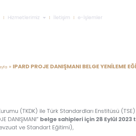
Hizmetlerimiz
İletişim
e-İşlemler
ROJE DANIŞMANI BELGE YENİLEME
»
IPARD PROJE DANIŞMANI BELGE YENİLEME EĞİ
ayfa
Kurumu (TKDK) ile Türk Standardları Enstitüsü (TSE
OJE DANIŞMANI”
belge sahipleri için 28 Eylül 2023 
evzuat ve Standart Eğitimi),