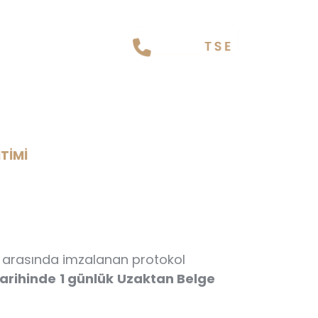
 EĞİTİMİ
TİMİ
) arasında imzalanan protokol
tarihinde
1 günlük
Uzaktan Belge