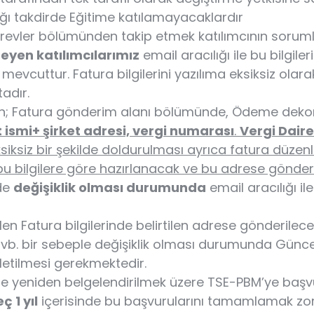
ığı takdirde Eğitime katılamayacaklardır
revler bölümünden takip etmek katılımcının sorum
eyen katılımcılarımız
email aracılığı ile bu bilgiler
evcuttur. Fatura bilgilerini yazılıma eksiksiz olara
adır.
en; Fatura gönderim alanı bölümünde, Ödeme dekon
t ismi+ şirket adresi, vergi numarası
.
Vergi Daire
eksiksiz bir şekilde doldurulması ayrıca fatura düze
 bu bilgilere göre hazırlanacak ve bu adrese gönderi
de
değişiklik olması durumunda
email aracılığı i
len Fatura bilgilerinde belirtilen adrese gönderilece
ği vb. bir sebeple değişiklik olması durumunda Günc
letilmesi gerekmektedir.
de yeniden belgelendirilmek üzere TSE-PBM’ye baş
ç 1 yıl
içerisinde bu başvurularını tamamlamak zor