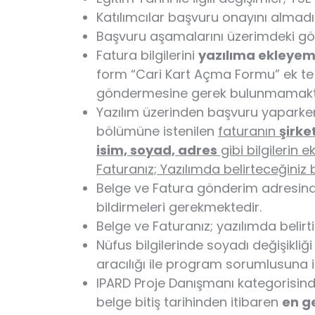
Katılımcılar başvuru onayını almad
Başvuru aşamalarını üzerimdeki gö
Fatura bilgilerini
yazılıma ekleyem
form “Cari Kart Açma Formu” ek te m
göndermesine gerek bulunmamakt
Yazılım üzerinden başvuru yapark
bölümüne istenilen
faturanın
şirke
isim, soyad, adres
gibi bilgilerin 
Faturanız; Yazılımda belirteceğiniz
Belge ve Fatura gönderim adresin
bildirmeleri gerekmektedir.
Belge ve Faturanız; yazılımda belirti
Nüfus bilgilerinde soyadı değişikli
aracılığı ile program sorumlusuna i
IPARD Proje Danışmanı kategorisin
belge bitiş tarihinden itibaren
en ge