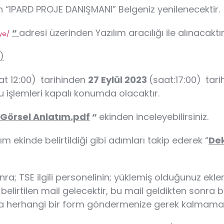
 “IPARD PROJE DANIŞMANI” Belgeniz yenilenecektir.
“
adresi üzerinden Yazılım aracılığı ile alınacaktı
ye/
)
at 12:00)
tarihinden
27 Eylül 2023
(saat:17:00)
tari
u işlemleri kapalı konumda olacaktır.
Görsel Anlatım.pdf
“
ekinden inceleyebilirsiniz.
ekinde belirtildiği gibi adımları takip ederek “
De
nra; TSE ilgili personelinin; yüklemiş olduğunuz e
belirtilen mail gelecektir, bu mail geldikten sonr
a herhangi bir form göndermenize gerek kalmamak