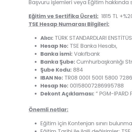
Başvuru işlemleri veya Eğitim hakkında so
Eğitim ve Sertifika Ücreti:
1815 TL +%2
TSE Hesap Numarası Bilgileri:
Alıcı:
TÜRK STANDARDLARI ENSTİTÜ
Hesap No:
TSE Banka Hesabı,
Banka ismi:
Vakıfbank
Banka Şube:
Cumhurbaşkanlığı Stra
Şube Kodu:
884
IBAN No:
TR08 0001 5001 5800 7286
Hesap No:
00158007286995788
Dekont Açıklaması:
“ PGM-IPARD 
Önemli notlar:
Eğitim için Kontenjan sınırı bulunm
Eğitim Tarihi ile ilgili değişimler; T