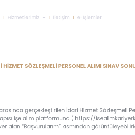
Hizmetlerimiz
İletişim
e-İşlemler
ZLEŞMELİ PERSONEL ALIMI SINA
İ HİZMET SÖZLEŞMELİ PERSONEL ALIMI SINAV SO
arasında gerçekleştirilen İdari Hizmet Sözleşmeli Pe
apısı işe alım platformuna ( https://isealimkariyerkap
 yer alan “Başvurularım” kısmından görüntüleyebilirl