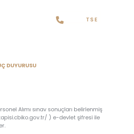
V SONUÇ DUYURUSU
NUÇ DUYURUSU
rsonel Alımı sınav sonuçları belirlenmiş
isi.cbiko.gov.tr/ ) e-devlet şifresi ile
er.