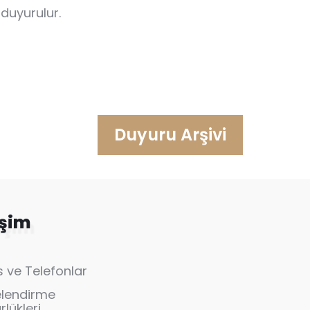
 duyurulur.
Duyuru Arşivi
işim
 ve Telefonlar
elendirme
lükleri