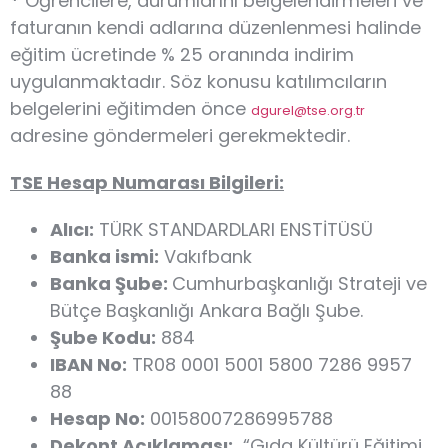
*
Öğrencilere, durumlarını belgelendirmeleri ve
faturanın kendi adlarına düzenlenmesi halinde
eğitim ücretinde % 25 oranında indirim
uygulanmaktadır. Söz konusu katılımcıların
belgelerini eğitimden önce
dgurel@tse.org.tr
adresine göndermeleri gerekmektedir.
TSE Hesap Numarası Bilgileri:
Alıcı:
TÜRK STANDARDLARI ENSTİTÜSÜ
Banka ismi:
Vakıfbank
Banka Şube:
Cumhurbaşkanlığı Strateji ve
Bütçe Başkanlığı Ankara Bağlı Şube.
Şube Kodu:
884
IBAN No:
TR08 0001 5001 5800 7286 9957
88
Hesap No:
00158007286995788
Dekont Açıklaması:
“Gıda Kültürü Eğitimi