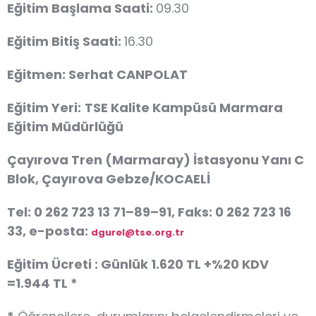
Eğitim Başlama Saati:
09.30
Eğitim Bitiş Saati:
16.30
Eğitmen:
Serhat CANPOLAT
Eğitim Yeri:
TSE Kalite Kampüsü Marmara
Eğitim Müdürlüğü
Çayırova Tren (Marmaray) İstasyonu Yanı C
Blok, Çayırova Gebze/KOCAELİ
Tel: 0 262 723 13 71–89–91, Faks: 0 262 723 16
33, e-posta:
dgurel@tse.org.tr
Eğitim Ücreti :
Günlük
1.620 TL +%20 KDV
=1.944 TL *