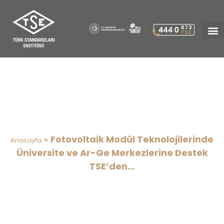
Fotovoltaik Modül
Teknolojilerinde Üniversite ve
Ar-Ge Merkezlerine Destek
TSE’den…
»
Fotovoltaik Modül Teknolojilerinde
Anasayfa
Üniversite ve Ar-Ge Merkezlerine Destek
TSE’den…