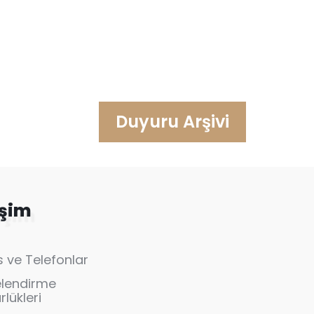
Duyuru Arşivi
işim
 ve Telefonlar
elendirme
lükleri