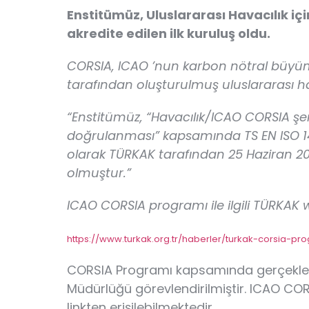
Enstitümüz, Uluslararası Havacılık
akredite edilen ilk kuruluş oldu.
CORSIA, ICAO ’nun karbon nötral büyüme 
tarafından oluşturulmuş uluslararası ha
“Enstitümüz, “Havacılık/ICAO CORSIA ş
doğrulanması” kapsamında TS EN ISO 14
olarak TÜRKAK tarafından 25 Haziran 202
olmuştur.”
ICAO CORSIA programı ile ilgili TÜRKAK 
https://www.turkak.org.tr/haberler/turkak-corsia-pr
CORSIA Programı kapsamında gerçekleşt
Müdürlüğü görevlendirilmiştir. ICAO CORSI
linkten erişilebilmektedir.