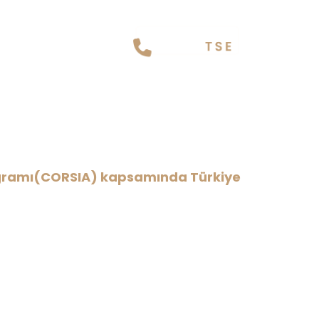
engeleme ve Azaltma
len ilk kuruluş oldu.
rogramı(CORSIA) kapsamında Türkiye