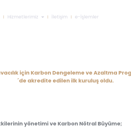
Hizmetlerimiz
İletişim
e-İşlemler
rarası Havacılık için Karbon D
samında Türkiye´de akredite edi
Havacılık için Karbon Dengeleme ve Azaltma P
´de akredite edilen ilk kuruluş oldu.
 etkilerinin yönetimi ve Karbon Nötral Büyüme;