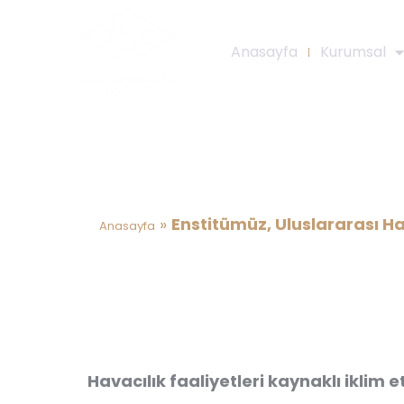
Anasayfa
Kurumsal
Enstitümüz, Ulusla
Programı(CORSIA) kap
»
Enstitümüz, Uluslararası 
Anasayfa
Havacılık faaliyetleri kaynaklı iklim