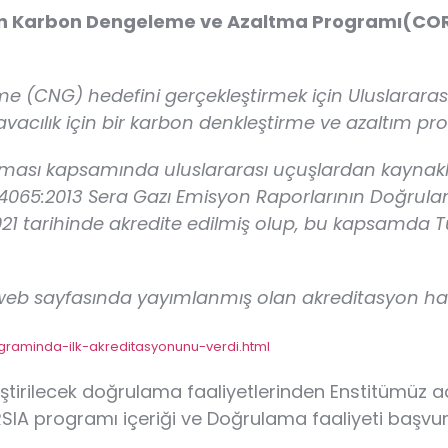
 için Karbon Dengeleme ve Azaltma Programı(C
(CNG) hedefini gerçekleştirmek için Uluslararası S
vacılık için bir karbon denkleştirme ve azaltım pr
eması kapsamında uluslararası uçuşlardan kaynakl
065:2013 Sera Gazı Emisyon Raporlarının Doğrula
1 tarihinde akredite edilmiş olup, bu kapsamda Tür
web sayfasında yayımlanmış olan akreditasyon haber
ograminda-ilk-akreditasyonunu-verdi.html
irilecek doğrulama faaliyetlerinden Enstitümüz 
A programı içeriği ve Doğrulama faaliyeti başvuru sü