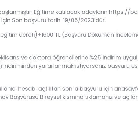
şlanmıştır. Eğitime katılacak adayların https://bas
 için Son başvuru tarihi 19/05/2023’dür.
lük eğitim ücreti)+1600 TL (Başvuru Doküman İncelem
kseklisans ve doktora öğrencilerine %25 indirim uyg
ci indiriminden yararlanmak istiyorsanız başvuru e
kullanıcı hesabı açtıktan sonra başvuru için anas
Sınav Başvurusu Bireysel kısmına tıklamanız ve açıl