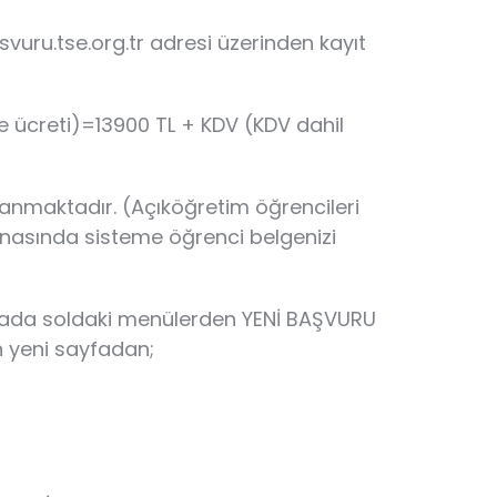
vuru.tse.org.tr adresi üzerinden kayıt
e ücreti)=13900 TL + KDV (KDV dahil
ulanmaktadır. (Açıköğretim öğrencileri
snasında sisteme öğrenci belgenizi
ayfada soldaki menülerden YENİ BAŞVURU
an yeni sayfadan;