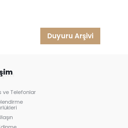
Duyuru Arşivi
işim
 ve Telefonlar
elendirme
lükleri
Ulaşın
 Edinme