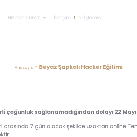
Hizmetlerimiz
İletişim
e-İşlemler
Beyaz Şapkalı Hacker Eğitimi
»
Beyaz Şapkalı Hacker Eğitimi
Anasayfa
erli çoğunluk sağlanamadığından dolayı 22 Mayıs
leri arasında 7 gün olacak şekilde uzaktan online T
tir.