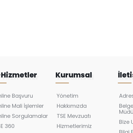
-Hizmetler
Kurumsal
İlet
line Başvuru
Yönetim
Adres
line Mali İşlemler
Hakkımızda
Belg
Müdür
line Sorgulamalar
TSE Mevzuatı
Bize 
SE 360
Hizmetlerimiz
Bilgi