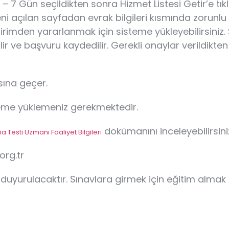
7 Gün seçildikten sonra Hizmet Listesi Getir’e tıklanır
e yeni açılan sayfadan evrak bilgileri kısmında zoru
indirimden yararlanmak için sisteme yükleyebilirsin
ir ve başvuru kaydedilir. Gerekli onaylar verildikt
ına geçer.
teme yüklemeniz gerekmektedir.
dokümanını inceleyebilirsini
a Testi Uzmanı Faaliyet Bilgileri
org.tr
a duyurulacaktır. Sınavlara girmek için eğitim almak