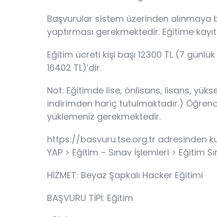
Başvurular sistem üzerinden alınmaya ba
yaptırması gerekmektedir. Eğitime kayıt
Eğitim ücreti kişi başı 12300 TL (7 gün
16402 TL)’dir.
Not: Eğitimde lise, önlisans, lisans, yü
indirimden hariç tutulmaktadır.) Öğren
yüklemeniz gerekmektedir.
https://basvuru.tse.org.tr adresinden 
YAP > Eğitim – Sınav İşlemleri > Eğitim 
HİZMET: Beyaz Şapkalı Hacker Eğitimi
BAŞVURU TİPİ: Eğitim