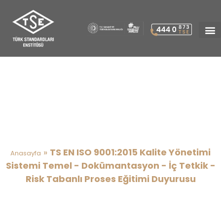
TS EN ISO 9001:2015 Kalite
Yönetimi Sistemi Temel –
Dokümantasyon – İç Tetkik –
Risk Tabanlı Proses Eğitimi
Duyurusu
»
TS EN ISO 9001:2015 Kalite Yönetimi
Anasayfa
Sistemi Temel - Dokümantasyon - İç Tetkik -
Risk Tabanlı Proses Eğitimi Duyurusu