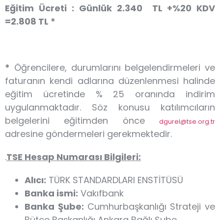
Eğitim Ücreti :
Günlük
2.340 TL +%20 KDV
=2.808 TL *
*
Öğrencilere, durumlarını belgelendirmeleri ve
faturanın kendi adlarına düzenlenmesi halinde
eğitim ücretinde % 25 oranında indirim
uygulanmaktadır. Söz konusu katılımcıların
belgelerini eğitimden önce
dgurel@tse.org.tr
adresine göndermeleri gerekmektedir.
.
TSE Hesap Numarası Bilgileri:
Alıcı:
TÜRK STANDARDLARI ENSTİTÜSÜ
Banka ismi:
Vakıfbank
Banka Şube:
Cumhurbaşkanlığı Strateji ve
Bütçe Başkanlığı Ankara Bağlı Şube.