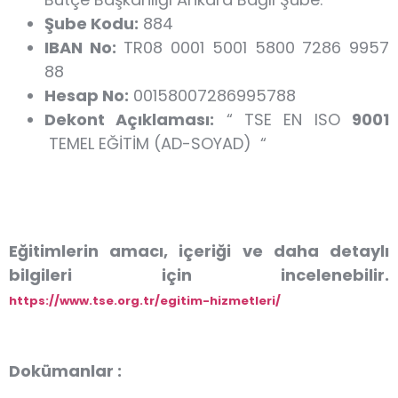
Şube Kodu:
884
IBAN No:
TR08 0001 5001 5800 7286 9957
88
Hesap No:
00158007286995788
Dekont Açıklaması:
“ TSE EN ISO
9001
TEMEL EĞİTİM (AD-SOYAD) “
Eğitimlerin amacı, içeriği ve daha detaylı
bilgileri için incelenebilir.
https://www.tse.org.tr/egitim-hizmetleri/
Dokümanlar :