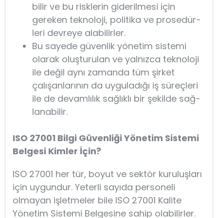
bi­lir ve bu risk­le­rin gi­de­ril­me­si için
gereken tek­no­lo­ji, po­li­ti­ka ve pro­se­dür­
le­ri dev­re­ye ala­bi­lir­ler.
Bu sa­ye­de gü­ven­lik yö­ne­tim sis­te­mi
ola­rak oluş­tu­ru­lan ve yal­nız­ca tek­no­lo­ji
ile de­ğil ay­nı za­man­da tüm şirket
çalışanlarının da uy­gu­la­dı­ğı iş sü­reç­le­ri
ile de de­vam­lı­lık sağ­lık­lı bir şekil­de sağ­
la­na­bi­lir.
ISO 27001 Bilgi Güvenliği Yönetim Sistemi
Belgesi
Kimler İçin?
ISO 27001 her tür, boyut ve sektör kuruluşları
için uygundur. Yeterli sayıda personeli
olmayan işletmeler bile ISO 27001 Kalite
Yönetim Sistemi Belgesine sahip olabilirler.