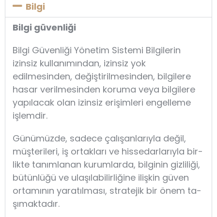
Bilgi
Bilgi güvenliği
Bilgi Güvenliği Yönetim Sistemi Bilgilerin
izinsiz kullanımından, izinsiz yok
edilmesinden, değiştirilmesinden, bilgilere
hasar verilmesinden koruma veya bilgilere
yapılacak olan izinsiz erişimleri engelleme
işlemdir.
Gü­nü­müz­de, sa­de­ce çalışan­la­rıy­la de­ğil,
müşteri­le­ri, iş or­tak­la­rı ve his­se­dar­la­rıy­la bir­
lik­te ta­nım­la­nan ku­rum­lar­da, bil­gi­nin giz­li­li­ği,
bü­tün­lü­ğü ve ula­şı­la­bi­lir­li­ği­ne iliş­kin gü­ven
or­ta­mı­nın ya­ra­tıl­ma­sı, stra­te­jik bir önem ta­
şı­mak­ta­dır.