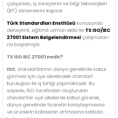
çalışanları, iş süreçlerini ve bilgi teknolojileri
(BT) sistemlerini kapsar.
Türk Stan­dard­ları Ens­ti­tü­sü
ko­nu­sun­da
de­ne­yim­li, eği­tim­li uz­man eki­bi ile
TS ISO/IEC
27001 Sis­tem Bel­ge­len­dir­me­si
çalışmaları­
na başla­mış­tır.
TS ISO IEC 27001 nedir?
ISO
, standartlarının dünya genelinde kabul
görmesi için üye ülkelerdeki standart
kuruluşları ile iş birliği yapmaktadır. Bu
sayede, ISO tarafından oluşturulan
standartlar üye ülkelerde kabul görerek,
dünya genelinde ticaretin kolaylaşmasına
ve ürünlerin kalitesinin artmasına katkıda