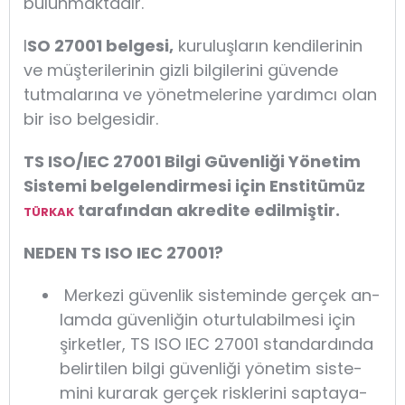
bulunmaktadır.
I
SO 27001 belgesi,
kuruluşların kendilerinin
ve müşterilerinin gizli bilgilerini güvende
tutmalarına ve yönetmelerine yardımcı olan
bir iso belgesidir.
TS ISO/IEC 27001 Bilgi Güvenliği Yönetim
Sistemi belgelendirmesi için Enstitümüz
tarafından akredite edilmiştir.
TÜRKAK
NE­DEN TS ISO IEC 27001?
Mer­ke­zi gü­ven­lik sis­te­min­de ger­çek an­
lam­da gü­ven­li­ğin otur­tu­la­bil­me­si için
şirket­ler, TS ISO IEC 27001 standardında
belirtilen bil­gi gü­ven­li­ği yö­ne­tim sis­te­
mi­ni ku­ra­rak ger­çek risk­le­ri­ni sap­ta­ya­