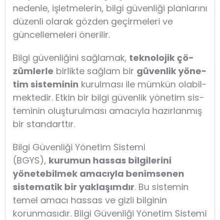
nedenle, işletmelerin, bilgi güvenliği planlarını
düzenli olarak gözden geçirmeleri ve
güncellemeleri önerilir.
Bil­gi gü­ven­li­ği­ni sağ­la­mak,
tek­no­lo­jik çö­
züm­ler­le
bir­lik­te sağ­lam bir
gü­ven­lik yö­ne­
tim sis­te­mi­nin
ku­rul­ma­sı ile müm­kün ola­bil­
mek­te­dir. Et­kin bir bil­gi gü­ven­lik yö­ne­tim sis­
te­mi­nin oluştu­rul­ma­sı ama­cıy­la ha­zır­lan­mış
bir stan­darttır.
Bilgi Güvenliği Yönetim Sistemi
(BGYS),
kurumun hassas bilgilerini
yönetebilmek amacıyla benimsenen
sistematik bir yaklaşımdır
. Bu sistemin
temel amacı hassas ve gizli bilginin
korunmasıdır. Bilgi Güvenliği Yönetim Sistemi