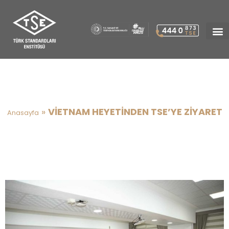
VİETNAM HEYETİNDEN TSE’YE
ZİYARET
»
VİETNAM HEYETİNDEN TSE’YE ZİYARET
Anasayfa