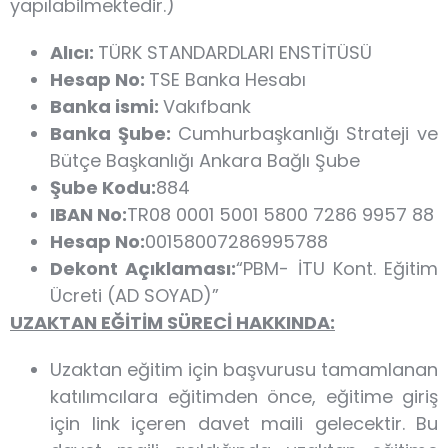
yapılabilmektedir.)
Alıcı:
TÜRK STANDARDLARI ENSTİTÜSÜ
Hesap No:
TSE Banka Hesabı
Banka ismi:
Vakıfbank
Banka Şube:
Cumhurbaşkanlığı Strateji ve
Bütçe Başkanlığı Ankara Bağlı Şube
Şube Kodu:
884
IBAN No:
TR08 0001 5001 5800 7286 9957 88
Hesap No:
00158007286995788
Dekont Açıklaması:
“PBM- İTU Kont. Eğitim
Ücreti (AD SOYAD)”
UZAKTAN EĞİTİM SÜRECİ HAKKINDA:
Uzaktan eğitim için başvurusu tamamlanan
katılımcılara eğitimden önce, eğitime giriş
için link içeren davet maili gelecektir. Bu