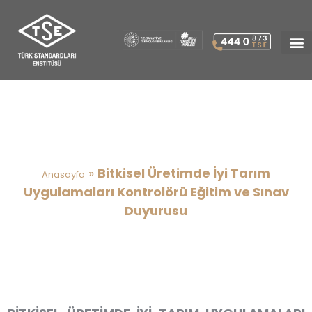
Bitkisel Üretimde İyi Tarım
Uygulamaları Kontrolörü
Eğitim ve Sınav Duyurusu
»
Bitkisel Üretimde İyi Tarım
Anasayfa
Uygulamaları Kontrolörü Eğitim ve Sınav
Duyurusu