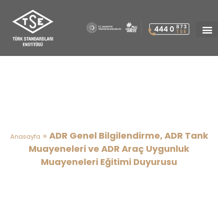
ADR Genel Bilgilendirme, ADR
Tank Muayeneleri ve ADR
Araç Uygunluk Muayeneleri
Eğitimi Duyurusu
»
ADR Genel Bilgilendirme, ADR Tank
Anasayfa
Muayeneleri ve ADR Araç Uygunluk
Muayeneleri Eğitimi Duyurusu