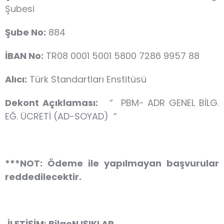
Şubesi
Şube No:
884
İBAN No:
TR08 0001 5001 5800 7286 9957 88
Alıcı:
Türk Standartları Enstitüsü
Dekont Açıklaması:
“ PBM- ADR GENEL BİLG.
EĞ. ÜCRETİ (AD-SOYAD) “
***NOT: Ödeme ile yapılmayan başvurular
reddedilecektir.
İLETİŞİM:
BilgeN IŞIKLAR