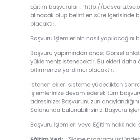
Eğitim başvuruları; “http://basvuru.tse.o
alınacak olup belirtilen süre içerisinde 
olacaktır.
Başvuru işlemlerinin nasıl yapılacağını 
Başvuru yapımından önce; Görsel anlatım 
yüklemeniz istenecektir. Bu ekleri daha 
bitirmenize yardımcı olacaktır.
İstenen ekleri sisteme yükledikten sonr
işlemlerinize devam ederek tüm başvu
adresinize; Başvurunuzun onaylandığını b
Salonunda bulunabilirsiniz. Başvuru i
Başvuru işlemleri veya Eğitim hakkında so
Eğitim Yeri:
‘’Skype programı üstünden v