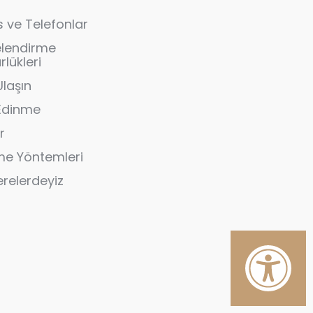
 ve Telefonlar
elendirme
lükleri
Ulaşın
 Edinme
r
e Yöntemleri
erelerdeyiz