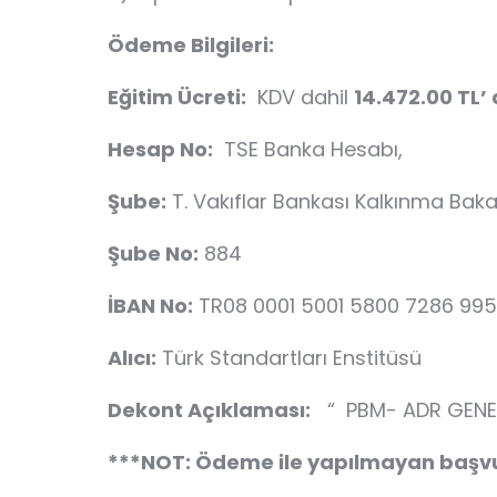
Ödeme Bilgileri:
Eğitim Ücreti:
KDV dahil
14.472.00 TL’ 
Hesap No:
TSE Banka Hesabı,
Şube:
T. Vakıflar Bankası Kalkınma Baka
Şube No:
884
İBAN No:
TR08 0001 5001 5800 7286 995
Alıcı:
Türk Standartları Enstitüsü
Dekont Açıklaması:
“ PBM- ADR GENEL 
***NOT: Ödeme ile yapılmayan başvur