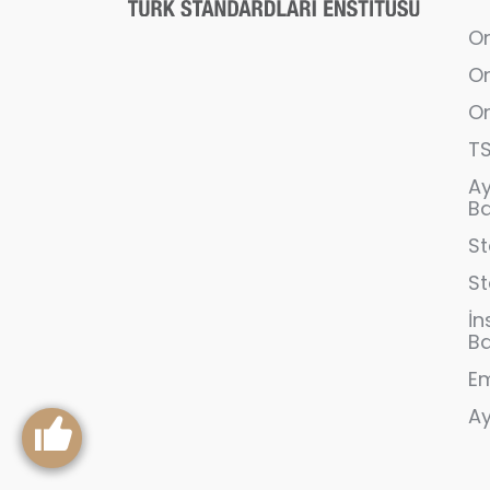
On
On
On
T
A
B
St
S
İn
B
Em
Ay