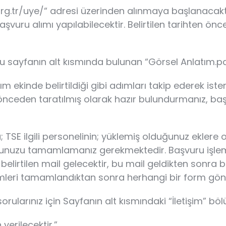
rg.tr/uye/“ adresi üzerinden alınmaya başlanacaktır.
başvuru alımı yapılabilecektir. Belirtilen tarihten ö
bu sayfanın alt kısmında bulunan “Görsel Anlatım.pdf
ekinde belirtildiği gibi adımları takip ederek iste
önceden taratılmış olarak hazır bulundurmanız, başv
a; TSE ilgili personelinin; yüklemiş olduğunuz ekl
runuzu tamamlamanız gerekmektedir. Başvuru işle
elirtilen mail gelecektir, bu mail geldikten sonra b
şlemleri tamamlandıktan sonra herhangi bir form 
rularınız için Sayfanın alt kısmındaki “İletişim” bö
erilecektir.”