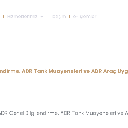
Hizmetlerimiz
İletişim
e-İşlemler
dirme, ADR Tank Muayeneleri v
Muayeneleri Eğitimi
endirme, ADR Tank Muayeneleri ve ADR Araç Uyg
ADR Genel Bilgilendirme, ADR Tank Muayeneleri ve 