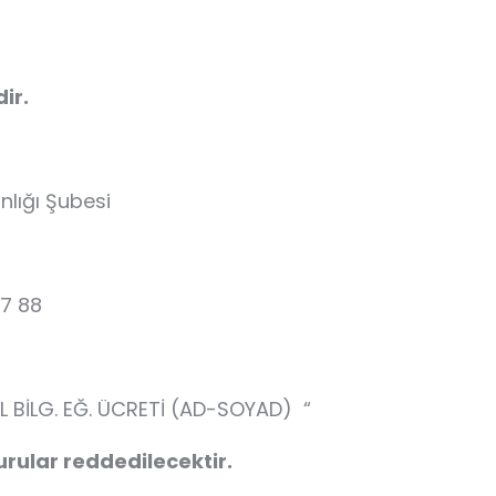
dir.
nlığı Şubesi
7 88
BİLG. EĞ. ÜCRETİ (AD-SOYAD) “
ular reddedilecektir.