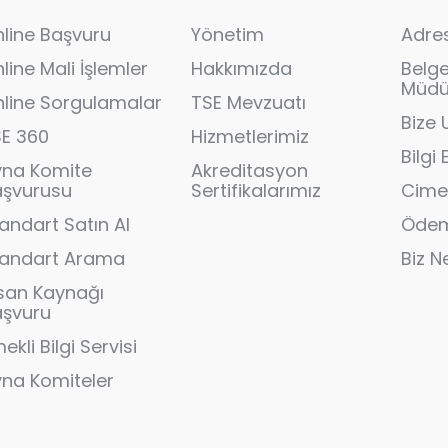
line Başvuru
Yönetim
Adres
line Mali İşlemler
Hakkımızda
Belg
Müdür
line Sorgulamalar
TSE Mevzuatı
Bize 
SE 360
Hizmetlerimiz
Bilgi
yna Komite
Akreditasyon
aşvurusu
Sertifikalarımız
Cime
andart Satın Al
Ödem
tandart Arama
Biz N
san Kaynağı
aşvuru
ekli Bilgi Servisi
na Komiteler