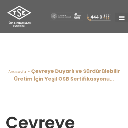
Çevreye Duyarlı ve
Sürdürülebilir Üretim İçin Yeşil
OSB Sertifikasyonu…
»
Çevreye Duyarlı ve Sürdürülebilir
Anasayfa
Üretim İçin Yeşil OSB Sertifikasyonu…
Çevreye