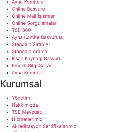
Yönetim Kurulu
Genel Sekreterlik
Organizasyon Şeması
Yönetim Kurulu
Genel Sekreterlik
İletişim
Adres ve Telefonlar
Belgelendirme Müdürlükleri
Bize Ulaşın
Bilgi Edinme
Cimer
Ödeme Yöntemleri
Biz Nerelerdeyiz
Adres ve Telefonlar
Belgelendirme Müdürlükleri
Bize Ulaşın
Bilgi Edinme