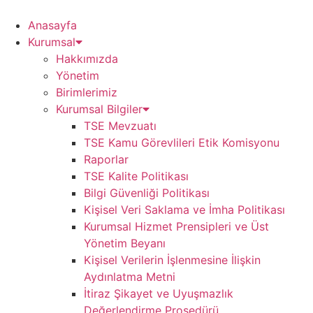
Skip
to
Anasayfa
content
Kurumsal
Hakkımızda
Yönetim
Birimlerimiz
Kurumsal Bilgiler
TSE Mevzuatı
TSE Kamu Görevlileri Etik Komisyonu
Raporlar
TSE Kalite Politikası
Bilgi Güvenliği Politikası
Kişisel Veri Saklama ve İmha Politikası
Kurumsal Hizmet Prensipleri ve Üst
Yönetim Beyanı
Kişisel Verilerin İşlenmesine İlişkin
Aydınlatma Metni
İtiraz Şikayet ve Uyuşmazlık
Değerlendirme Prosedürü