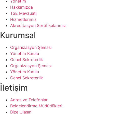
Cimer
Ödeme Yöntemleri
Biz Nerelerdeyiz