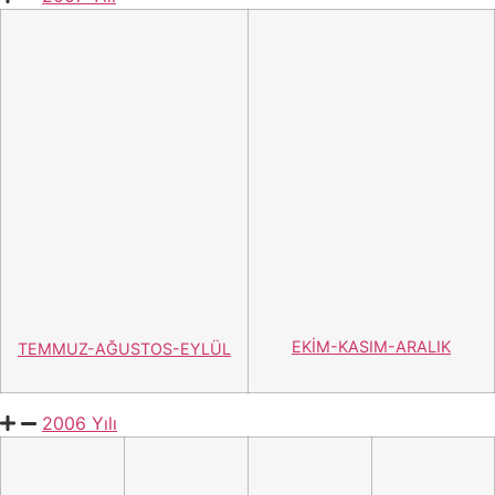
2006 Yılı
OCAK-ŞUBAT-MART
2005 YılI
OCAK-
NİSAN
-
TE
MMUZ-
EK
İM-
ŞUBAT-
MAYIS-
AGUSTO
S-
KA
SIM-
MART
HAZİRAN
EYLÜL
ARALIK
2004 Yılı
OCAK-
ŞUBAT-
MART
EKİM-
NİSAN-
TEMMUZ-
KASIM-
MAYIS-
AĞUSTOS-