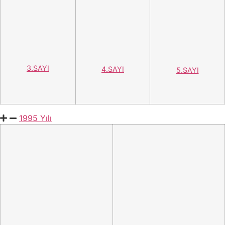
Online Başvuru
Online Mali İşlemler
Online Sorgulamalar
TSE 360
Ayna Komite Başvurusu
Standart Satın Al
Standart Arama
İnsan Kaynağı Başvuru
Emekli Bilgi Servisi
Ayna Komiteler
Online Başvuru
Online Mali İşlemler
Online Sorgulamalar
TSE 360
Ayna Komite Başvurusu
Standart Satın Al
Standart Arama